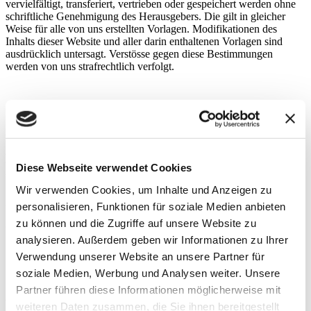
vervielfältigt, transferiert, vertrieben oder gespeichert werden ohne
schriftliche Genehmigung des Herausgebers. Die gilt in gleicher
Weise für alle von uns erstellten Vorlagen. Modifikationen des
Inhalts dieser Website und aller darin enthaltenen Vorlagen sind
ausdrücklich untersagt. Verstösse gegen diese Bestimmungen
werden von uns strafrechtlich verfolgt.
Hinweise zu externen Links
Mit Urteil vom 12. Mai 1998 – 312 O 85/98 – „Haftung für Links“
hat das Landgericht (LG) Hamburg entschieden, dass man durch die
Anbringung eines Links, die Inhalte der gelinkten Seite ggf. mit zu
verantworten hat. Dies kann – so das LG – nur dadurch verhindert
Diese Webseite verwendet Cookies
werden, dass man sich ausdrücklich von diesen Inhalten distanziert.
Hiermit distanzieren wir uns aus-drücklich von allen Inhalten aller
Wir verwenden Cookies, um Inhalte und Anzeigen zu
gelinkten Seiten auf unserer Homepage und machen uns diese
personalisieren, Funktionen für soziale Medien anbieten
Inhalte nicht zu eigen. Diese Erklärung gilt für alle in diesem Projekt
zu können und die Zugriffe auf unsere Website zu
(auf dieser Website) angebrachten Links.
analysieren. Außerdem geben wir Informationen zu Ihrer
Verwendung unserer Website an unsere Partner für
soziale Medien, Werbung und Analysen weiter. Unsere
Haftungsausschluss
Die Informationen auf dieser Website verstehen sich als „Aussagen
Partner führen diese Informationen möglicherweise mit
an sich“ ohne implizite Garantien jedweder Art. Die bereitgestellten
weiteren Daten zusammen, die Sie ihnen bereitgestellt
Informationen auf dieser Website wurden sorgfältig geprüft und