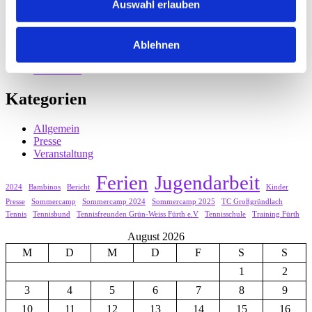
Archive
Auswahl erlauben
März 2025
Mai 2024
Ablehnen
Dezember 2023
März 2023
Kategorien
Allgemein
Presse
Veranstaltung
Ferien
Jugendarbeit
2024
Bambinos
Bericht
Kinder
Presse
Sommercamp
Sommercamp 2024
Sommercamp 2025
TC Großgründlach
Tennis
Tennisbund
Tennisfreunden Grün-Weiss Fürth e.V
Tennisschule
Training Fürth
August 2026
M
D
M
D
F
S
S
1
2
3
4
5
6
7
8
9
10
11
12
13
14
15
16