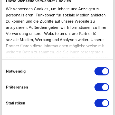
Suchen
Diese Webseite verwendet Cookies
Suchen
Wir verwenden Cookies, um Inhalte und Anzeigen zu
personalisieren, Funktionen für soziale Medien anbieten
zu können und die Zugriffe auf unsere Website zu
Neueste Beiträge
analysieren. Außerdem geben wir Informationen zu Ihrer
Sommercamp 2025
Verwendung unserer Website an unsere Partner für
Sommercamp 2024
soziale Medien, Werbung und Analysen weiter. Unsere
Winter-Tennis-Turnier
Partner führen diese Informationen möglicherweise mit
Wichtige Information!
weiteren Daten zusammen, die Sie ihnen bereitgestellt
Presseartikel Stadt & Land
haben oder die sie im Rahmen Ihrer Nutzung der Dienste
gesammelt haben.
Einwilligungsauswahl
Notwendig
Archive
März 2025
Mai 2024
Präferenzen
Dezember 2023
März 2023
Statistiken